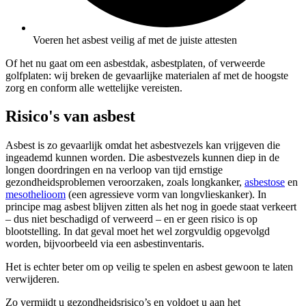
Voeren het asbest veilig af met de juiste attesten
Of het nu gaat om een asbestdak, asbestplaten, of verweerde
golfplaten: wij breken de gevaarlijke materialen af met de hoogste
zorg en conform alle wettelijke vereisten.
Risico's van asbest
Asbest is zo gevaarlijk omdat het asbestvezels kan vrijgeven die
ingeademd kunnen worden. Die asbestvezels kunnen diep in de
longen doordringen en na verloop van tijd ernstige
gezondheidsproblemen veroorzaken, zoals longkanker,
asbestose
en
mesothelioom
(een agressieve vorm van longvlieskanker). In
principe mag asbest blijven zitten als het nog in goede staat verkeert
– dus niet beschadigd of verweerd – en er geen risico is op
blootstelling. In dat geval moet het wel zorgvuldig opgevolgd
worden, bijvoorbeeld via een asbestinventaris.
Het is echter beter om op veilig te spelen en asbest gewoon te laten
verwijderen.
Zo vermijdt u gezondheidsrisico’s en voldoet u aan het