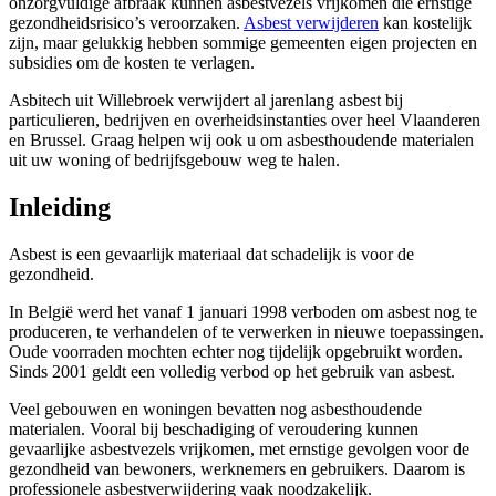
onzorgvuldige afbraak kunnen asbestvezels vrijkomen die ernstige
gezondheidsrisico’s veroorzaken.
Asbest verwijderen
kan kostelijk
zijn, maar gelukkig hebben sommige gemeenten eigen projecten en
subsidies om de kosten te verlagen.
Asbitech uit Willebroek verwijdert al jarenlang asbest bij
particulieren, bedrijven en overheidsinstanties over heel Vlaanderen
en Brussel. Graag helpen wij ook u om asbesthoudende materialen
uit uw woning of bedrijfsgebouw weg te halen.
Inleiding
Asbest is een gevaarlijk materiaal dat schadelijk is voor de
gezondheid.
In België werd het vanaf 1 januari 1998 verboden om asbest nog te
produceren, te verhandelen of te verwerken in nieuwe toepassingen.
Oude voorraden mochten echter nog tijdelijk opgebruikt worden.
Sinds 2001 geldt een volledig verbod op het gebruik van asbest.
Veel gebouwen en woningen bevatten nog asbesthoudende
materialen. Vooral bij beschadiging of veroudering kunnen
gevaarlijke asbestvezels vrijkomen, met ernstige gevolgen voor de
gezondheid van bewoners, werknemers en gebruikers. Daarom is
professionele asbestverwijdering vaak noodzakelijk.