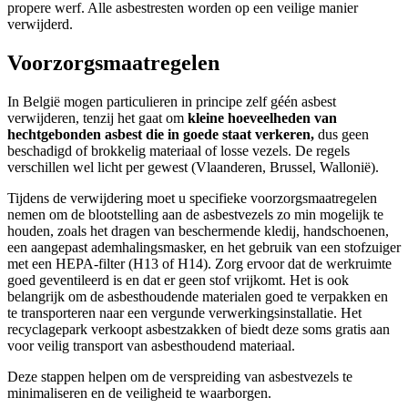
propere werf. Alle asbestresten worden op een veilige manier
verwijderd.
Voorzorgsmaatregelen
In België mogen particulieren in principe zelf géén asbest
verwijderen, tenzij het gaat om
kleine hoeveelheden van
hechtgebonden asbest
die in goede staat verkeren,
dus geen
beschadigd of brokkelig materiaal of losse vezels. De regels
verschillen wel licht per gewest (Vlaanderen, Brussel, Wallonië).
Tijdens de verwijdering moet u specifieke voorzorgsmaatregelen
nemen om de blootstelling aan de asbestvezels zo min mogelijk te
houden, zoals het dragen van beschermende kledij, handschoenen,
een aangepast ademhalingsmasker, en het gebruik van een stofzuiger
met een HEPA-filter (H13 of H14). Zorg ervoor dat de werkruimte
goed geventileerd is en dat er geen stof vrijkomt. Het is ook
belangrijk om de asbesthoudende materialen goed te verpakken en
te transporteren naar een vergunde verwerkingsinstallatie. Het
recyclagepark verkoopt asbestzakken of biedt deze soms gratis aan
voor veilig transport van asbesthoudend materiaal.
Deze stappen helpen om de verspreiding van asbestvezels te
minimaliseren en de veiligheid te waarborgen.